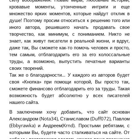
кровавые моменты, утонченные интриги и еще
множество ярких моментов, которые найдут отклик в
душе! Поэтому просим относиться к решению того или
иного автора, решившего начать продавать свое
творчество, как минимум, с пониманием. Никто не
знает, как живут писатели в реальной жизни, и вдруг,
даже так, Вы сможете как-то помочь человек и просто,
тем самым, отблагодарить его за его колоссальные
труды, а возможно, выпустить печатные варианты
своих творений.
Так же о благодарности… У каждого из авторов будет
своя «Кнопка» при помощи которой, Вы просто так,
сможете финансово отблагодарить его за труды. Такая
возможность будет абсолютно у всех писателей
нашего сайта.
В заключении хочу добавить, что сайт основан
Александром (Nota34), Станиславом (Duff072), Павлом
(Ebbyrawka) и Андреем(Krnd). Простыми ребятами, с
которыми Вы, будете часто сталкиваться на сайте. От
себя мы постараемся сделать каждое ваше посещение